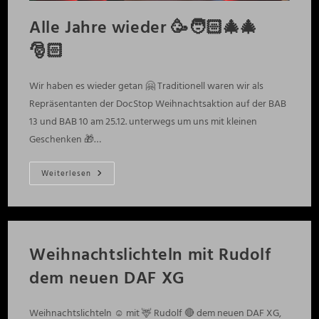
Alle Jahre wieder 🥳🧑🏻‍🎄🎄
🎅🏻
Wir haben es wieder getan 🤗 Traditionell waren wir als
Repräsentanten der DocStop Weihnachtsaktion auf der BAB
13 und BAB 10 am 25.12. unterwegs um uns mit kleinen
Geschenken 🎁…
Alle
Weiterlesen
Jahre
Wieder
🥳
🧑🏻‍🎄
🎄
🎅🏻
Weihnachtslichteln mit Rudolf
dem neuen DAF XG
Weihnachtslichteln ☺️ mit 🦌 Rudolf 🔴 dem neuen DAF XG,