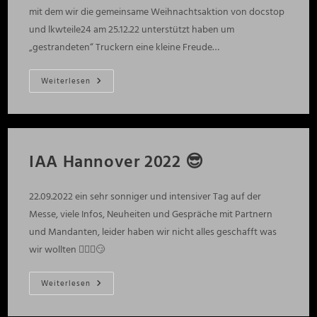
mit dem wir die gemeinsame Weihnachtsaktion von docstop
und lkwteile24 am 25.12.22 unterstützt haben um
„gestrandeten“ Truckern eine kleine Freude…
Weihnachtslichteln
Weiterlesen
Mit
Rudolf
Dem
Neuen
DAF
XG
IAA Hannover 2022 😎
22.09.2022 ein sehr sonniger und intensiver Tag auf der
Messe, viele Infos, Neuheiten und Gespräche mit Partnern
und Mandanten, leider haben wir nicht alles geschafft was
wir wollten 🤷🏻‍♂️😏
IAA
Weiterlesen
Hannover
2022
😎