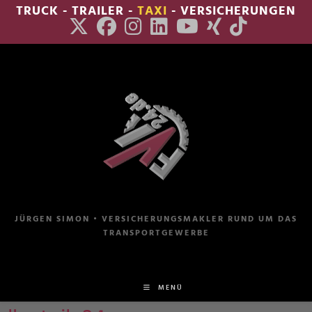
Zum
TRUCK - TRAILER -
TAXI
- VERSICHERUNGEN
Inhalt
springen
JÜRGEN SIMON • VERSICHERUNGSMAKLER RUND UM DAS
TRANSPORTGEWERBE
MENÜ