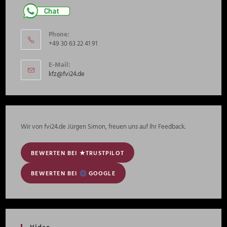
Phone:
+49 30 63 22 41 91
E-Mail:
Opens
kfz@fvi24.de
in
your
application
Wir von fvi24.de Jürgen Simon, freuen uns auf Ihr Feedback.
BEWERTEN BEI ★TRUSTPILOT
BEWERTEN BEI
GOOGLE
Video