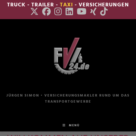
Zum
TRUCK - TRAILER -
TAXI
- VERSICHERUNGEN
Inhalt
springen
JÜRGEN SIMON • VERSICHERUNGSMAKLER RUND UM DAS
TRANSPORTGEWERBE
MENÜ