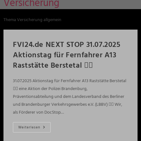
Versicherung
Thema Versicherung allgemein
FVI24.de NEXT STOP 31.07.2025
Aktionstag für Fernfahrer A13
Raststätte Berstetal ✌🏻
31.07.2025 Aktionstag für Fernfahrer A13 Raststätte Berstetal
✌🏻 eine Aktion der Polizei Brandenburg,
Präventionsabteilung und dem Landesverband des Berliner
und Brandenburger Verkehrsgewerbes e.V. (LBBV) 👍🏻 Wir,
als Förderer von DocStop…
FVI24.de
Weiterlesen
NEXT
STOP
31.07.2025