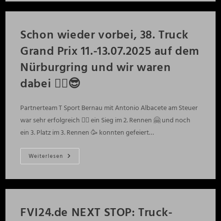
Aktionstag
Für
Fernfahrer
A13
Schon wieder vorbei, 38. Truck
Raststätte
Berstetal
Grand Prix 11.-13.07.2025 auf dem
✌🏻
Nürburgring und wir waren
dabei ✌🏻😎
Partnerteam T Sport Bernau mit Antonio Albacete am Steuer
war sehr erfolgreich ✌🏻 ein Sieg im 2. Rennen 🤗 und noch
ein 3. Platz im 3. Rennen 🥳 konnten gefeiert…
Schon
Weiterlesen
Wieder
Vorbei,
38.
Truck
Grand
Prix
11.-13.07.2025
FVI24.de NEXT STOP: Truck-
Auf
Dem