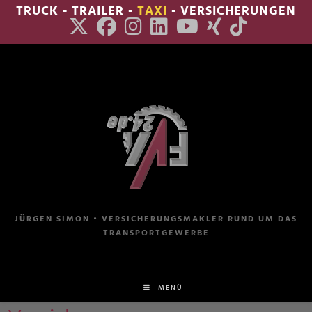
Zum
TRUCK - TRAILER -
TAXI
- VERSICHERUNGEN
Inhalt
springen
JÜRGEN SIMON • VERSICHERUNGSMAKLER RUND UM DAS
TRANSPORTGEWERBE
MENÜ